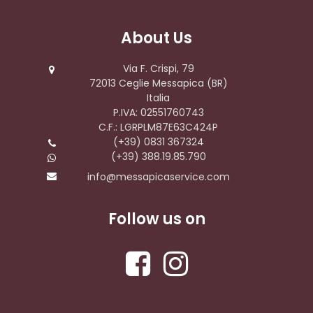
About Us
Via F. Crispi, 79
72013 Ceglie Messapica (BR)
Italia
P.IVA: 02551760743
C.F.: LGRPLM87E63C424P
(+39) 0831 367324
(+39) 388.19.85.790
info@messapicaservice.com
Follow us on