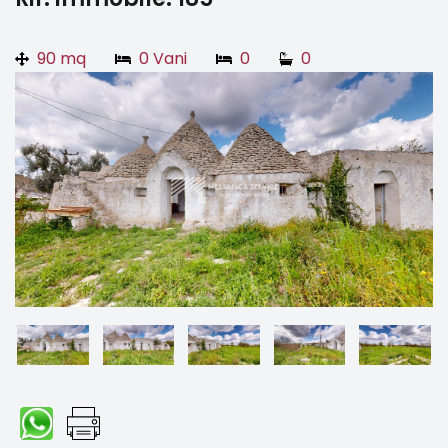
90 mq
0 Vani
0
0